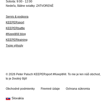
Sobota: 9:00 - 12:00
Nedeľa, štátne sviatky: ZATVORENÉ
Servis & podpora
KEEPERsport
KEEPERbattle
#KeepItAll blog
KEEPERtraining
Tvoje výhody
© 2026 Peter Paluch KEEPERsport #KeepItAll. To nie je len náš obchod,
to je životný štýl!
Obchodné podmienky
Firemné údaje
Ochrana súkromia
Slovakia