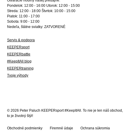
Otváracie hodiny našej predajne:
Pondelok: 12:00 - 16:00 Utorok: 12:00 - 15:00
Streda: 12:00 - 18:00 Štvrtok: 10:00 - 15:00
Piatok: 11:00 - 17:00
Sobota: 9:00 - 12:00
Nedeľa, štátne sviatky: ZATVORENÉ
Servis & podpora
KEEPERsport
KEEPERbattle
#KeepItAll blog
KEEPERtraining
Tvoje výhody
© 2026 Peter Paluch KEEPERsport #KeepItAll. To nie je len náš obchod,
to je životný štýl!
Obchodné podmienky
Firemné údaje
Ochrana súkromia