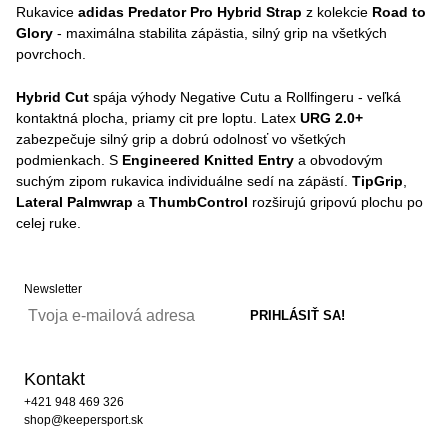
Rukavice
adidas Predator Pro Hybrid Strap
z kolekcie
Road to
Glory
- maximálna stabilita zápästia, silný grip na všetkých
povrchoch.
Hybrid Cut
spája výhody Negative Cutu a Rollfingeru - veľká
kontaktná plocha, priamy cit pre loptu. Latex
URG 2.0+
zabezpečuje silný grip a dobrú odolnosť vo všetkých
podmienkach. S
Engineered Knitted Entry
a obvodovým
suchým zipom rukavica individuálne sedí na zápästí.
TipGrip
,
Lateral Palmwrap
a
ThumbControl
rozširujú gripovú plochu po
celej ruke.
Newsletter
Kontakt
+421 948 469 326
shop@keepersport.sk