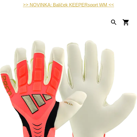
>> NOVINKA: Balíček KEEPERsport WM <<