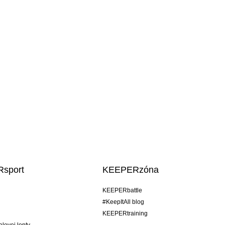
sport
KEEPERzóna
KEEPERbattle
#KeepItAll blog
KEEPERtraining