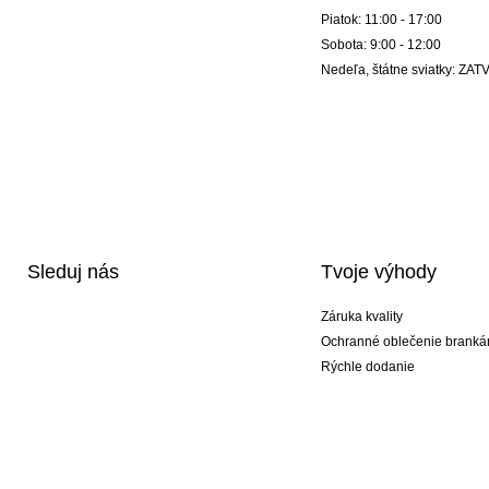
Piatok: 11:00 - 17:00
Sobota: 9:00 - 12:00
Nedeľa, štátne sviatky: Z
Sleduj nás
Tvoje výhody
Záruka kvality
Ochranné oblečenie branká
Rýchle dodanie
Potlač
Exkluzívne špeciálne typy r
Akciové balíky