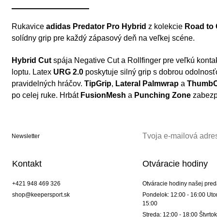
Rukavice
adidas Predator Pro Hybrid
z kolekcie
Road to 
solídny grip pre každý zápasový deň na veľkej scéne.
Hybrid Cut
spája Negative Cut a Rollfinger pre veľkú kontak
loptu. Latex
URG 2.0
poskytuje silný grip s dobrou odolnosť
pravidelných hráčov.
TipGrip
,
Lateral Palmwrap
a
ThumbC
po celej ruke. Hrbát
FusionMesh
a
Punching Zone
zabezpe
Newsletter
Kontakt
Otváracie hodiny
+421 948 469 326
Otváracie hodiny našej pred
shop@keepersport.sk
Pondelok: 12:00 - 16:00 Utor
15:00
Streda: 12:00 - 18:00 Štvrtok