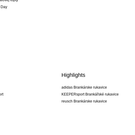
alovej lopty
 Day
Highlights
adidas Brankárske rukavice
rt
KEEPERsport Brankářské rukavice
reusch Brankárske rukavice
uhlsport Brankárske rukavice
rehab Brankárske rukavice
keeper
NIKE Brankářské rukavice
PUMA Brankářské rukavice