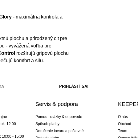
Glory
- maximálna kontrola a
tnú plochu a prirodzený cit pre
ou - vyvážená voľba pre
ontrol
rozširujú gripovú plochu
čujú komfort a silu.
Servis & podpora
KEEPER
ajne:
Pomoc - otázky & odpovede
O nás
ok: 12:00 -
Spôsob platby
Obchod
Doručenie tovaru a poštovné
Team
: 10:00 - 15:00