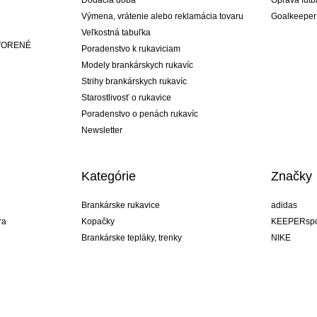
Dodacia doba
Oprava futb
Výmena, vrátenie alebo reklamácia tovaru
Goalkeeper
Veľkostná tabuľka
ATVORENÉ
Poradenstvo k rukaviciam
Modely brankárskych rukavíc
Strihy brankárskych rukavíc
Starostlivosť o rukavice
Poradenstvo o penách rukavíc
Newsletter
Kategórie
Značky
Brankárske rukavice
adidas
ra
Kopačky
KEEPERspo
Brankárske tepláky, trenky
NIKE
Brankárske dresy
Puma
ukavíc
Brankárske spodky
REUSCH
Sells Goal
uhlsport