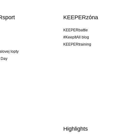
sport
KEEPERzóna
KEEPERbattle
#KeepItAll blog
KEEPERtraining
alovej lopty
 Day
Highlights