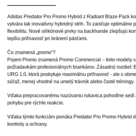
Adidas Predator Pro Promo Hybrid z Radiant Blaze Pack kom
vytvára tak inovatívny hybridný strih. To zaisťuje optimálne
flexibilitu. Nové silikónové prvky na backhande zlepšujú kon
lepšiu priľnavosť pri bránení päsťami.
Čo znamená „promo“?
Pojem Promo znamená Promo Commercial – tieto modely s
požiadavkám profesionálnych brankárov. Zásadný rozdiel: 
URG 1.0, ktorá poskytuje maximálnu priľnavosť - ale s obm
súťaž, menej vhodné na umelý trávnik alebo časté tréningy.
Vďaka prepracovanému nazúvaniu rukavica pohodlne sedí
pohybu pre rýchle reakcie.
Vďaka týmto funkciám ponúka Predator Pro Promo Hybrid d
kontroly a ochrany.