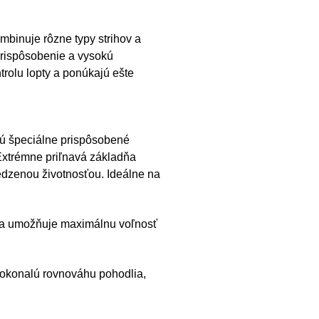
binuje rôzne typy strihov a
 prispôsobenie a vysokú
trolu lopty a ponúkajú ešte
ú špeciálne prispôsobené
Extrémne priľnavá základňa
edzenou životnosťou. Ideálne na
 a umožňuje maximálnu voľnosť
okonalú rovnováhu pohodlia,