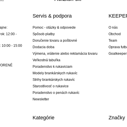
Servis & podpora
KEEPER
ajne:
Pomoc - otázky & odpovede
O nás
ok: 12:00 -
Spôsob platby
Obchod
Doručenie tovaru a poštovné
Team
: 10:00 - 15:00
Dodacia doba
Oprava futb
Výmena, vrátenie alebo reklamácia tovaru
Goalkeeper
Veľkostná tabuľka
ATVORENÉ
Poradenstvo k rukaviciam
Modely brankárskych rukavíc
Strihy brankárskych rukavíc
Starostlivosť o rukavice
Poradenstvo o penách rukavíc
Newsletter
Kategórie
Značky