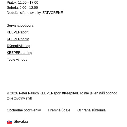
Piatok: 11:00 - 17:00
Sobota: 9:00 - 12:00
Nedeľa, štátne sviatky: ZATVORENÉ
Servis & podpora
KEEPERsport
KEEPERbattle
#KeepItAll blog
KEEPERtraining
Tvoje výhody
© 2026 Peter Paluch KEEPERsport #KeepItAll. To nie je len náš obchod,
to je životný štýl!
Obchodné podmienky
Firemné údaje
Ochrana súkromia
Slovakia