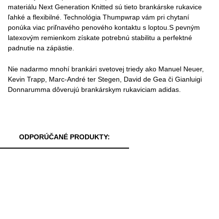
materiálu Next Generation Knitted sú tieto brankárske rukavice
ľahké a flexibilné. Technológia Thumpwrap vám pri chytaní
ponúka viac priľnavého penového kontaktu s loptou.S pevným
latexovým remienkom získate potrebnú stabilitu a perfektné
padnutie na zápästie.
Nie nadarmo mnohí brankári svetovej triedy ako Manuel Neuer,
Kevin Trapp, Marc-André ter Stegen, David de Gea či Gianluigi
Donnarumma dôverujú brankárskym rukaviciam adidas.
ODPORÚČANÉ PRODUKTY: