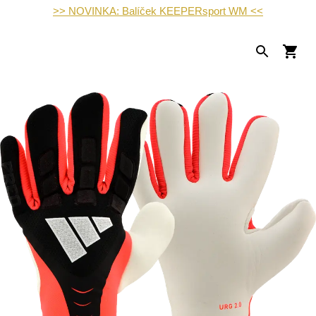
>> NOVINKA: Balíček KEEPERsport WM <<