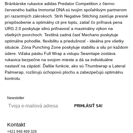
Bránkárske rukavice adidas Predator Competition z čierno-
červeného balíka Immortal DNA sú tvojím spoľahlivým partnerom
pri razantných zákrokoch. Strih Negative Stitching zaisťuje presné
prispôsobenie a optimálny cit pre loptu, zatiaľ čo priľnavá pena
URG 2.0 poskytuje silnú priľnavosť a maximálny výkon na
všetkých povrchoch. Textilná zadná časť Mechano poskytuje
optimálne pohodlie, flexibilitu a priedušnosť - ideálna pre všetky
situácie. Zóna Punching Zone poskytuje stabilitu a silu pri každom
údere. Vďaka pásku Full Wrap a vstupu Seamtape zostáva
rukavica bezpečne na svojom mieste a dá sa individuálne
nastaviť na zápästí. Ďalšie funkcie, ako sú Thumbwrap a Lateral
Palmwrap, rozširujú úchopovú plochu a zabezpečujú optimálnu
kontrolu.
Newsletter
Kontakt
+421 948 469 326