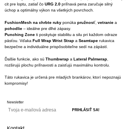
cit pre loptu, zatiaľ čo
URG 2.0
priľnavá pena zaručuje silný
úchop a optimálny výkon na všetkých povrchoch.
FushionMesh na chrbte ruky
ponúka
pružnosť
,
vetranie
a
pohodlie
– ideálne pre dlhé zápasy.
Punching Zone
ti poskytuje stabilitu a silu pri každom odraze
päsťou. Vďaka
Full Wrap Wrist Strap
a
Seamtape
rukavica
bezpečne a individuálne prispôsobiteľne sedí na zápästí.
Ďalšie funkcie, ako sú
Thumbwrap
a
Lateral Palmwrap
,
rozširujú plochu priľnavosti a zaisťujú maximálnu kontrolu.
Táto rukavica je určená pre mladých brankárov, ktorí nepoznajú
kompromisy!
Newsletter
Kontakt