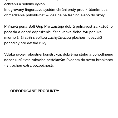
ochranu a solídny výkon.
Integrovaný fingersave systém chráni prsty pred krútením bez
obmedzenia pohyblivosti – ideálne na tréning alebo do školy.
Priľnavá pena Soft Grip Pro zaisťuje dobrú priľnavosť za každého
počasia a dobré odpruženie. Strih vonkajšieho švu ponúka
mierne širší strih s veľkou zachytávacou plochou - obzvlášť
pohodlný pre detské ruky.
Vďaka svojej robustnej konštrukcii, dobrému strihu a pohodlnému
noseniu sú tieto rukavice perfektným úvodom do sveta brankárov
- s trochou extra bezpečnosti.
ODPORÚČANÉ PRODUKTY: