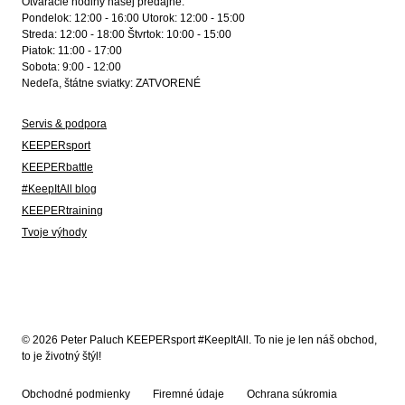
Otváracie hodiny našej predajne:
Pondelok: 12:00 - 16:00 Utorok: 12:00 - 15:00
Streda: 12:00 - 18:00 Štvrtok: 10:00 - 15:00
Piatok: 11:00 - 17:00
Sobota: 9:00 - 12:00
Nedeľa, štátne sviatky: ZATVORENÉ
Servis & podpora
KEEPERsport
KEEPERbattle
#KeepItAll blog
KEEPERtraining
Tvoje výhody
© 2026 Peter Paluch KEEPERsport #KeepItAll. To nie je len náš obchod,
to je životný štýl!
Obchodné podmienky
Firemné údaje
Ochrana súkromia