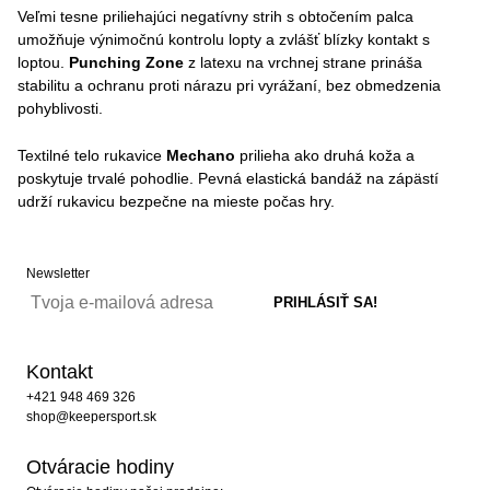
Veľmi tesne priliehajúci negatívny strih s obtočením palca
umožňuje výnimočnú kontrolu lopty a zvlášť blízky kontakt s
loptou.
Punching Zone
z latexu na vrchnej strane prináša
stabilitu a ochranu proti nárazu pri vyrážaní, bez obmedzenia
pohyblivosti.
Textilné telo rukavice
Mechano
prilieha ako druhá koža a
poskytuje trvalé pohodlie. Pevná elastická bandáž na zápästí
udrží rukavicu bezpečne na mieste počas hry.
Newsletter
Kontakt
+421 948 469 326
shop@keepersport.sk
Otváracie hodiny