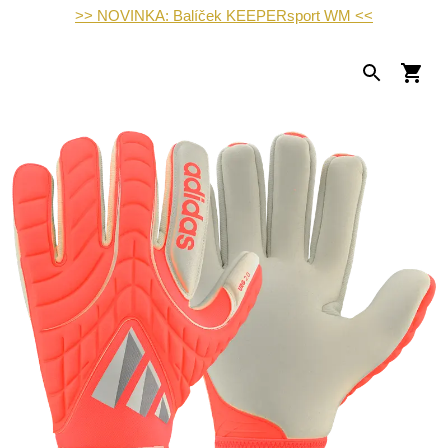
>> NOVINKA: Balíček KEEPERsport WM <<