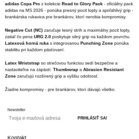
adidas Copa Pro
z kolekcie
Road to Glory Pack
- oficiálny pack
adidas na MS 2026 - ponúka presný pocit lopty a spoľahlivý grip -
brankárska rukavica pre brankárov, ktorí nerobia kompromisy.
Negative Cut (NC)
zaručuje tesný strih a maximálny pocit lopty,
zatiaľ čo pena
URG 2.0
poskytuje silný grip na každom povrchu.
Latexová horná ruka
s integrovanou
Punching Zone
ponúka
stabilitu pri každom päsťovaní.
Latex Wriststrap
so strečovou funkciou sedí bezpečne a
nastaviteľne na zápästí.
Thumbwrap
a
Abrasion Resistant
Zone
zaručujú rozšírený grip a vyššiu odolnosť.
Žiadne kompromisy - pre brankárov, ktorí dávajú všetko.
Newsletter
Kontakt