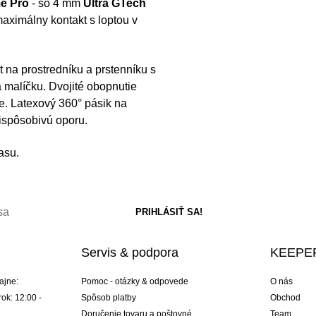
e Pro
- so 4 mm
Ultra GTech
maximálny kontakt s loptou v
 na prostredníku a prstenníku s
 malíčku. Dvojité obopnutie
e. Latexový 360° pásik na
ispôsobivú oporu.
asu.
Servis & podpora
KEEPER
ajne:
Pomoc - otázky & odpovede
O nás
ok: 12:00 -
Spôsob platby
Obchod
Doručenie tovaru a poštovné
Team