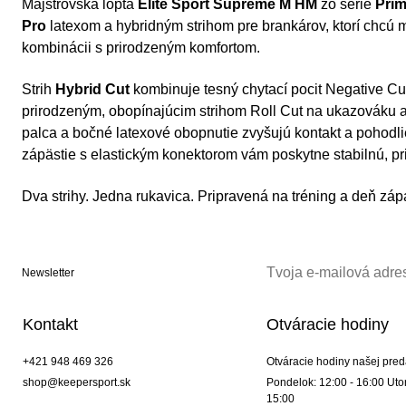
Majstrovská lopta
Elite Sport Supreme M HM
zo série
Prim
Pro
latexom a hybridným strihom pre brankárov, ktorí chcú 
kombinácii s prirodzeným komfortom.
Strih
Hybrid Cut
kombinuje tesný chytací pocit Negative Cut
prirodzeným, obopínajúcim strihom Roll Cut na ukazováku a
palca a bočné latexové obopnutie zvyšujú kontakt a pohodli
zápästie s elastickým konektorom vám poskytne stabilnú, pr
Dva strihy. Jedna rukavica. Pripravená na tréning a deň záp
Newsletter
Kontakt
Otváracie hodiny
+421 948 469 326
Otváracie hodiny našej pred
shop@keepersport.sk
Pondelok: 12:00 - 16:00 Utor
15:00