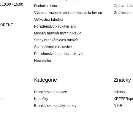
: 10:00 - 15:00
Dodacia doba
Oprava futb
Výmena, vrátenie alebo reklamácia tovaru
Goalkeeper
Veľkostná tabuľka
ATVORENÉ
Poradenstvo k rukaviciam
Modely brankárskych rukavíc
Strihy brankárskych rukavíc
Starostlivosť o rukavice
Poradenstvo o penách rukavíc
Newsletter
Kategórie
Značky
Brankárske rukavice
adidas
ra
Kopačky
KEEPERspo
Brankárske tepláky, trenky
NIKE
Brankárske dresy
Puma
ukavíc
Brankárske spodky
REUSCH
Sells Goal