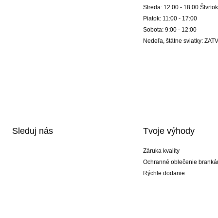
Streda: 12:00 - 18:00 Štvrtok
Piatok: 11:00 - 17:00
Sobota: 9:00 - 12:00
Nedeľa, štátne sviatky: Z
Sleduj nás
Tvoje výhody
Záruka kvality
Ochranné oblečenie branká
Rýchle dodanie
Potlač
Exkluzívne špeciálne typy r
Akciové balíky