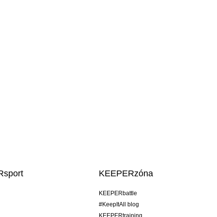
sport
KEEPERzóna
KEEPERbattle
#KeepItAll blog
KEEPERtraining