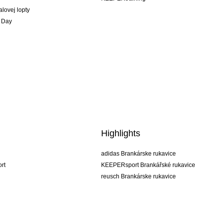
alovej lopty
 Day
Highlights
adidas Brankárske rukavice
rt
KEEPERsport Brankářské rukavice
reusch Brankárske rukavice
uhlsport Brankárske rukavice
rehab Brankárske rukavice
keeper
NIKE Brankářské rukavice