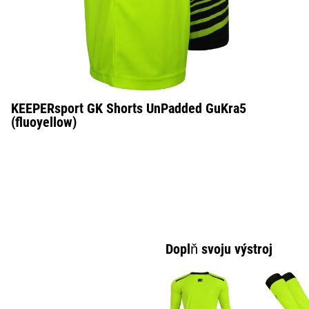
KEEPERsport GK Shorts UnPadded GuKra5
(fluoyellow)
Doplň svoju výstroj