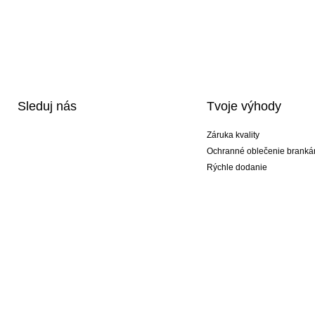
Sleduj nás
Tvoje výhody
Záruka kvality
Ochranné oblečenie branká
Rýchle dodanie
Potlač
Exkluzívne špeciálne typy r
Akciové balíky
© 2026 Peter Paluch KEEPERsport #KeepItAll. To nie je len náš obchod, to je životn