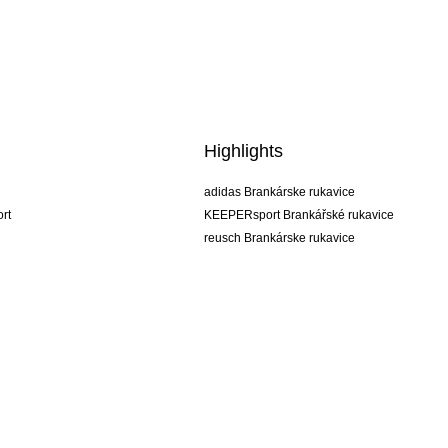
Highlights
adidas Brankárske rukavice
rt
KEEPERsport Brankářské rukavice
reusch Brankárske rukavice
uhlsport Brankárske rukavice
rehab Brankárske rukavice
keeper
NIKE Brankářské rukavice
PUMA Brankářské rukavice
SELLS Brankářské rukavice
Obchodné podmienky
Firemné údaje