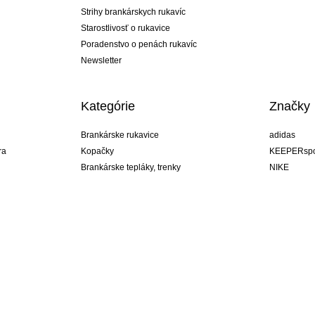
Strihy brankárskych rukavíc
Starostlivosť o rukavice
Poradenstvo o penách rukavíc
Newsletter
Kategórie
Značky
Brankárske rukavice
adidas
ra
Kopačky
KEEPERspo
Brankárske tepláky, trenky
NIKE
Brankárske dresy
Puma
ukavíc
Brankárske spodky
REUSCH
Sells Goal
uhlsport
Elite Sport
rehab
Slovakia
ý štýl!