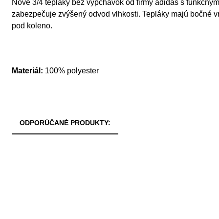
Nové 3/4 tepláky bez vypchávok od firmy adidas s funkčným 
zabezpečuje zvýšený odvod vlhkosti. Tepláky majú bočné vr
pod koleno.
Materiál:
100% polyester
ODPORÚČANÉ PRODUKTY: