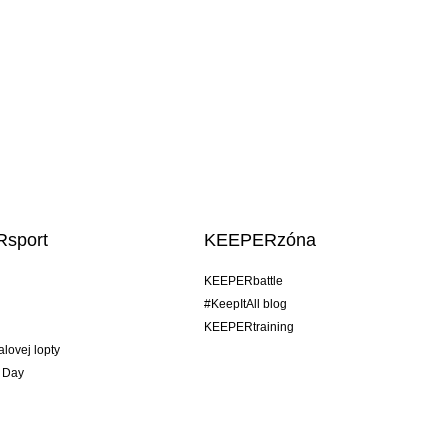
sport
KEEPERzóna
KEEPERbattle
#KeepItAll blog
KEEPERtraining
alovej lopty
 Day