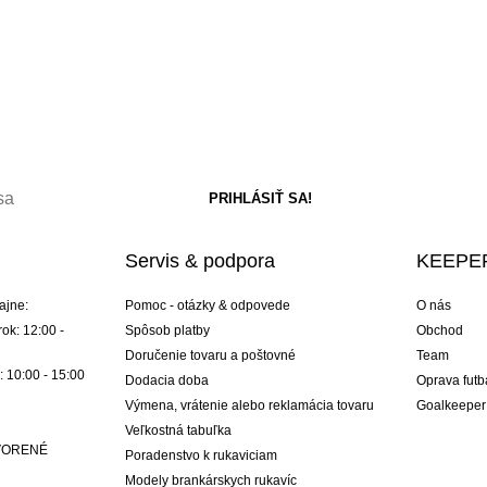
Servis & podpora
KEEPER
ajne:
Pomoc - otázky & odpovede
O nás
ok: 12:00 -
Spôsob platby
Obchod
Doručenie tovaru a poštovné
Team
: 10:00 - 15:00
Dodacia doba
Oprava futb
Výmena, vrátenie alebo reklamácia tovaru
Goalkeeper
Veľkostná tabuľka
ATVORENÉ
Poradenstvo k rukaviciam
Modely brankárskych rukavíc