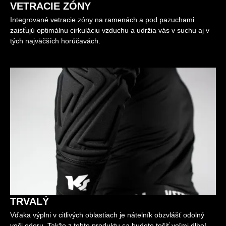
VETRACIE ZÓNY
Integrované vetracie zóny na ramenách a pod pazuchami
zaisťujú optimálnu cirkuláciu vzduchu a udržia vás v suchu aj v
tých najväčších horúčavách.
TRVALÝ
Vďaka výplni v citlivých oblastiach je nátelník obzvlášť odolný
voči oderu. Takže z tohto produktu sa budete tešiť veľmi dlho!