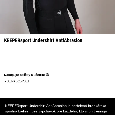
KEEPERsport Undershirt AntiAbrasion
Nakupujte balíčky a ušetrite 🤑
»
SET-KS614/SET
KEEPERsport Undershirt AntiAbrasion je perfektná brankárska
spodná bielizeň bez vypchávok pre každého, kto si pri tréningu