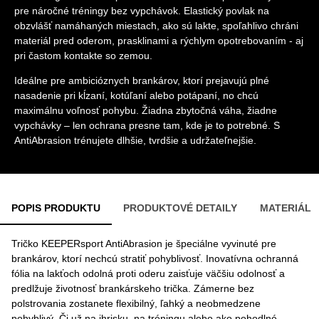
pre náročné tréningy bez vypchávok. Elastický povlak na
obzvlášť namáhaných miestach, ako sú lakte, spoľahlivo chráni
materiál pred oderom, prasklinami a rýchlym opotrebovaním - aj
pri častom kontakte so zemou.
Ideálne pre ambicióznych brankárov, ktorí prejavujú plné
nasadenie pri kĺzaní, kotúľaní alebo potápaní, no chcú
maximálnu voľnosť pohybu. Žiadna zbytočná váha, žiadne
vypchávky – len ochrana presne tam, kde je to potrebné. S
AntiAbrasion trénujete dlhšie, tvrdšie a udržateľnejšie.
POPIS PRODUKTU
PRODUKTOVÉ DETAILY
MATERIÁL
Tričko KEEPERsport AntiAbrasion je špeciálne vyvinuté pre
brankárov, ktorí nechcú stratiť pohyblivosť. Inovatívna ochranná
fólia na lakťoch odolná proti oderu zaisťuje väčšiu odolnosť a
predlžuje životnosť brankárskeho trička. Zámerne bez
polstrovania zostanete flexibilný, ľahký a neobmedzene
pohyblivý. Či už na ihrisku, na tréningu alebo ako pohodlné