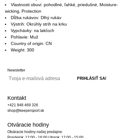
Vlastnosti obuvi: pohodlné, ľahké, priedušné, Moisture-
wicking, Protection
Dĺžka rukávov: Dlhý rukáv
Výstrih: Okrúhly strih na krku
Vypchávky: na lakťoch
Pohlavie: Muž
Country of origin: CN
Weight: 300
Newsletter
Kontakt
+421 948 469 326
shop@keepersport.sk
Otváracie hodiny
Otváracie hodiny našej predajne:
Pondelok: 12:00 - 16:00 Utorok: 12:00 - 15:00