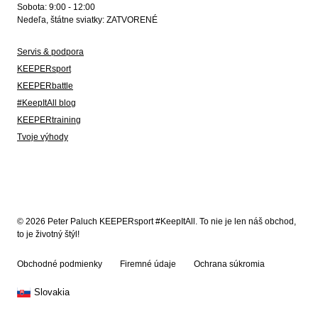
Sobota: 9:00 - 12:00
Nedeľa, štátne sviatky: ZATVORENÉ
Servis & podpora
KEEPERsport
KEEPERbattle
#KeepItAll blog
KEEPERtraining
Tvoje výhody
© 2026 Peter Paluch KEEPERsport #KeepItAll. To nie je len náš obchod,
to je životný štýl!
Obchodné podmienky
Firemné údaje
Ochrana súkromia
Slovakia