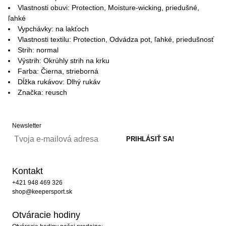
Vlastnosti obuvi: Protection, Moisture-wicking, priedušné,
ľahké
Vypchávky: na lakťoch
Vlastnosti textilu: Protection, Odvádza pot, ľahké, priedušnosť
Strih: normal
Výstrih: Okrúhly strih na krku
Farba: Čierna, strieborná
Dĺžka rukávov: Dlhý rukáv
Značka: reusch
Newsletter
Kontakt
+421 948 469 326
shop@keepersport.sk
Otváracie hodiny