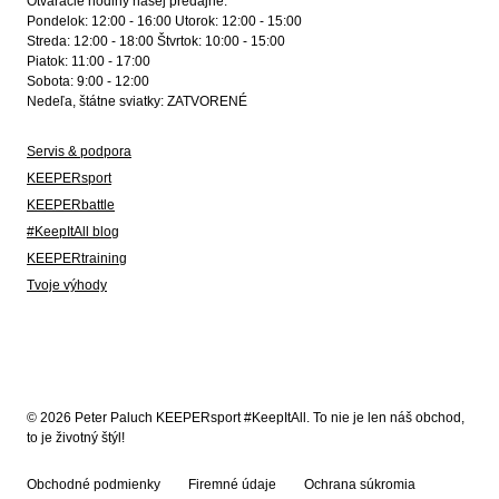
Otváracie hodiny našej predajne:
Pondelok: 12:00 - 16:00 Utorok: 12:00 - 15:00
Streda: 12:00 - 18:00 Štvrtok: 10:00 - 15:00
Piatok: 11:00 - 17:00
Sobota: 9:00 - 12:00
Nedeľa, štátne sviatky: ZATVORENÉ
Servis & podpora
KEEPERsport
KEEPERbattle
#KeepItAll blog
KEEPERtraining
Tvoje výhody
© 2026 Peter Paluch KEEPERsport #KeepItAll. To nie je len náš obchod,
to je životný štýl!
Obchodné podmienky
Firemné údaje
Ochrana súkromia