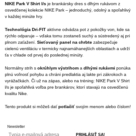
NIKE Park V Shirt l/s
je brankársky dres s dlhým rukávom z
osvedčenej kolekcie NIKE Park – jednoduchý, odolný a spoľahlivý
v každej minúte hry.
Technológia Dri-FIT
aktívne odvádza pot z pokožky von, kde sa
rýchlo odparuje – vďaka tomu zostaneš suchý a sústredený aj pri
plnom zaťažení.
Sieťovaný panel na chrbte
zabezpečuje
cielenú ventiláciu v termicky najnamáhanejších oblastiach a udrží
ťa v chlade od prvej do poslednej minúty.
Normálny strih s
okrúhlym výstrihom
a
dlhými rukávmi
ponúka
plnú voľnosť pohybu a chráni predlaktia aj lakte pri zákrokoch a
vyrážačkách. Či už na zápas, alebo na tréning: NIKE Park V Shirt
l/s je spoľahlivá voľba pre brankárov, ktorí stavajú na osvedčenú
kvalitu Nike.
Tento produkt si môžeš dať
potlačiť
svojím menom alebo číslom!
Newsletter