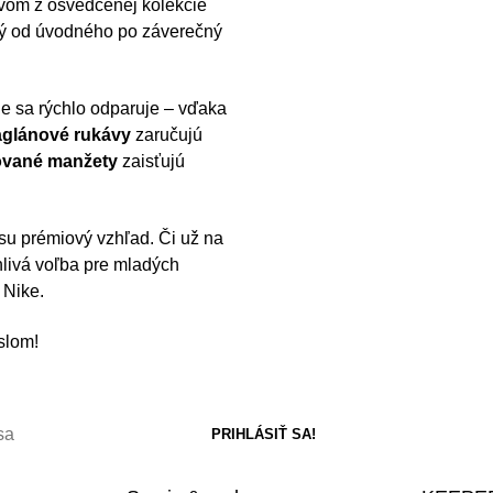
ávom z osvedčenej kolekcie
ivý od úvodného po záverečný
e sa rýchlo odparuje – vďaka
glánové rukávy
zaručujú
ované manžety
zaisťujú
su prémiový vzhľad. Či už na
ahlivá voľba pre mladých
 Nike.
slom!