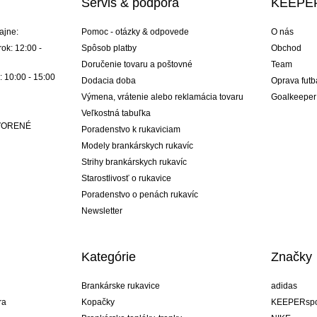
Servis & podpora
KEEPER
ajne:
Pomoc - otázky & odpovede
O nás
ok: 12:00 -
Spôsob platby
Obchod
Doručenie tovaru a poštovné
Team
: 10:00 - 15:00
Dodacia doba
Oprava futb
Výmena, vrátenie alebo reklamácia tovaru
Goalkeeper
Veľkostná tabuľka
ATVORENÉ
Poradenstvo k rukaviciam
Modely brankárskych rukavíc
Strihy brankárskych rukavíc
Starostlivosť o rukavice
Poradenstvo o penách rukavíc
Newsletter
Kategórie
Značky
Brankárske rukavice
adidas
ra
Kopačky
KEEPERspo