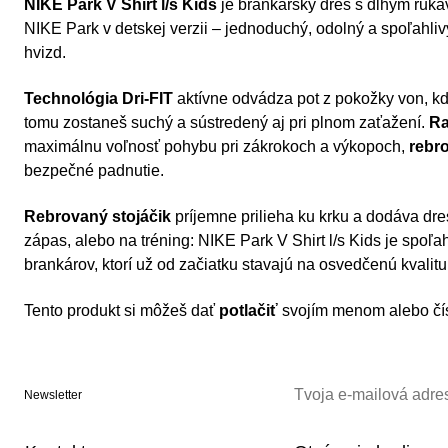
NIKE Park V Shirt l/s Kids
je brankársky dres s dlhým ruk
NIKE Park v detskej verzii – jednoduchý, odolný a spoľahl
hvizd.
Technológia Dri-FIT
aktívne odvádza pot z pokožky von, kd
tomu zostaneš suchý a sústredený aj pri plnom zaťažení.
Ra
maximálnu voľnosť pohybu pri zákrokoch a výkopoch,
rebr
bezpečné padnutie.
Rebrovaný stojáčik
príjemne prilieha ku krku a dodáva dre
zápas, alebo na tréning: NIKE Park V Shirt l/s Kids je spoľ
brankárov, ktorí už od začiatku stavajú na osvedčenú kvalitu
Tento produkt si môžeš dať
potlačiť
svojím menom alebo čí
Newsletter