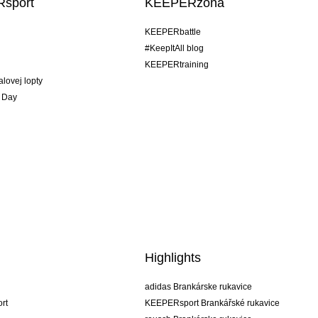
sport
KEEPERzóna
KEEPERbattle
#KeepItAll blog
KEEPERtraining
alovej lopty
 Day
Highlights
adidas Brankárske rukavice
rt
KEEPERsport Brankářské rukavice