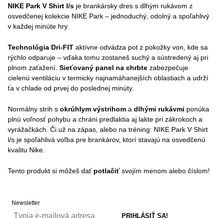
NIKE Park V Shirt l/s
je brankársky dres s dlhým rukávom z
osvedčenej kolekcie NIKE Park – jednoduchý, odolný a spoľahlivý
v každej minúte hry.
Technológia Dri-FIT
aktívne odvádza pot z pokožky von, kde sa
rýchlo odparuje – vďaka tomu zostaneš suchý a sústredený aj pri
plnom zaťažení.
Sieťovaný panel na chrbte
zabezpečuje
cielenú ventiláciu v termicky najnamáhanejších oblastiach a udrží
ťa v chlade od prvej do poslednej minúty.
Normálny strih s
okrúhlym výstrihom
a
dlhými rukávmi
ponúka
plnú voľnosť pohybu a chráni predlaktia aj lakte pri zákrokoch a
vyrážačkách. Či už na zápas, alebo na tréning: NIKE Park V Shirt
l/s je spoľahlivá voľba pre brankárov, ktorí stavajú na osvedčenú
kvalitu Nike.
Tento produkt si môžeš dať
potlačiť
svojím menom alebo číslom!
Newsletter