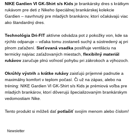
NIKE Gardien VI GK-Shirt s/s Kids
je brankársky dres s krátkym
rukávom pre deti z Nikeho špeciálnej brankárskej kolekcie
Gardien – navrhnutý pre mladých brankárov, ktorí očakávajú viac
ako štandardný dres.
Technológia Dri-FIT
aktívne odvádza pot z pokožky von, kde sa
rýchlo odparuje – vďaka tomu zostaneš suchý a sústredený aj pri
plnom zaťažení.
Sieťovaná vsadka
posilňuje ventiláciu na
termicky najviac zaťažovaných miestach,
flexibilný materiál
rukávov
zaručuje plnú voľnosť pohybu pri zákrokoch a výhozoch.
Okrúhly výstrih
a
krátke rukávy
zaisťujú príjemné padnutie a
maximálny komfort v teplom počasí. Či už na zápas, alebo na
tréning: NIKE Gardien VI GK-Shirt s/s Kids je prémiová voľba pre
mladých brankárov, ktorí dôverujú špecializovaným brankárskym
vedomostiam Nike.
Tento produkt si môžeš dať
potlačiť
svojím menom alebo číslom!
Newsletter