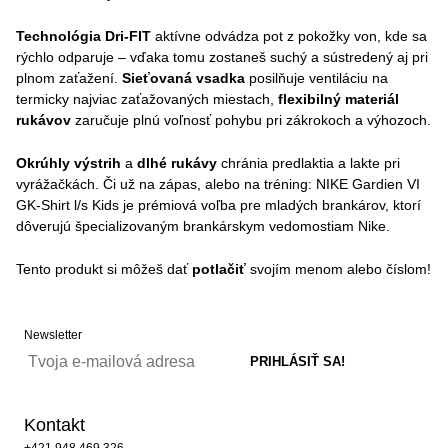
Technológia Dri-FIT
aktívne odvádza pot z pokožky von, kde sa
rýchlo odparuje – vďaka tomu zostaneš suchý a sústredený aj pri
plnom zaťažení.
Sieťovaná vsadka
posilňuje ventiláciu na
termicky najviac zaťažovaných miestach,
flexibilný materiál
rukávov
zaručuje plnú voľnosť pohybu pri zákrokoch a výhozoch.
Okrúhly výstrih
a
dlhé rukávy
chránia predlaktia a lakte pri
vyrážačkách. Či už na zápas, alebo na tréning: NIKE Gardien VI
GK-Shirt l/s Kids je prémiová voľba pre mladých brankárov, ktorí
dôverujú špecializovaným brankárskym vedomostiam Nike.
Tento produkt si môžeš dať
potlačiť
svojím menom alebo číslom!
Newsletter
Kontakt