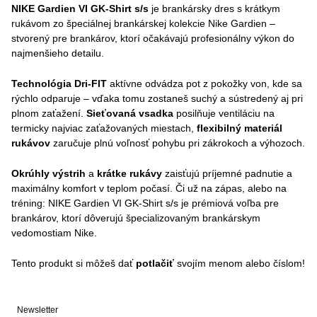
NIKE Gardien VI GK-Shirt s/s
je brankársky dres s krátkym
rukávom zo špeciálnej brankárskej kolekcie Nike Gardien –
stvorený pre brankárov, ktorí očakávajú profesionálny výkon do
najmenšieho detailu.
Technológia Dri-FIT
aktívne odvádza pot z pokožky von, kde sa
rýchlo odparuje – vďaka tomu zostaneš suchý a sústredený aj pri
plnom zaťažení.
Sieťovaná vsadka
posilňuje ventiláciu na
termicky najviac zaťažovaných miestach,
flexibilný materiál
rukávov
zaručuje plnú voľnosť pohybu pri zákrokoch a výhozoch.
Okrúhly výstrih
a
krátke rukávy
zaisťujú príjemné padnutie a
maximálny komfort v teplom počasí. Či už na zápas, alebo na
tréning: NIKE Gardien VI GK-Shirt s/s je prémiová voľba pre
brankárov, ktorí dôverujú špecializovaným brankárskym
vedomostiam Nike.
Tento produkt si môžeš dať
potlačiť
svojím menom alebo číslom!
Newsletter