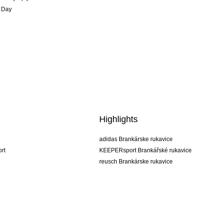
 Day
Highlights
adidas Brankárske rukavice
rt
KEEPERsport Brankářské rukavice
reusch Brankárske rukavice
uhlsport Brankárske rukavice
rehab Brankárske rukavice
keeper
NIKE Brankářské rukavice
PUMA Brankářské rukavice
SELLS Brankářské rukavice