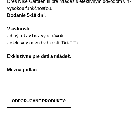
Dres Nike Gardien III pre mládež s efektívnym odvodom vlh
vysokou funkčnosťou.
Dodanie 5-10 dní.
Vlastnosti:
- dlhý rukáv bez vypchávok
- efektívny odvod vlhkosti (Dri-FIT)
Exkluzívne pre deti a mládež.
Možná potlač.
ODPORÚČANÉ PRODUKTY: