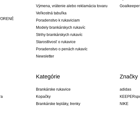
Výmena, vrátenie alebo reklamácia tovaru
Goalkeeper
Veľkostná tabuľka
ATVORENÉ
Poradenstvo k rukaviciam
Modely brankárskych rukavíc
Strihy brankárskych rukavíc
Starostlivosť o rukavice
Poradenstvo o penách rukavíc
Newsletter
Kategórie
Značky
Brankárske rukavice
adidas
ra
Kopačky
KEEPERspo
Brankárske tepláky, trenky
NIKE
Brankárske dresy
Puma
ukavíc
Brankárske spodky
REUSCH
Sells Goal
uhlsport
Elite Sport