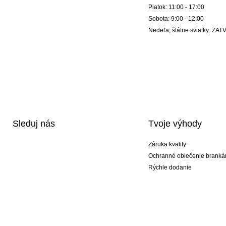
Piatok: 11:00 - 17:00
Sobota: 9:00 - 12:00
Nedeľa, štátne sviatky: Z
Sleduj nás
Tvoje výhody
Záruka kvality
Ochranné oblečenie branká
Rýchle dodanie
Potlač
Exkluzívne špeciálne typy r
Akciové balíky