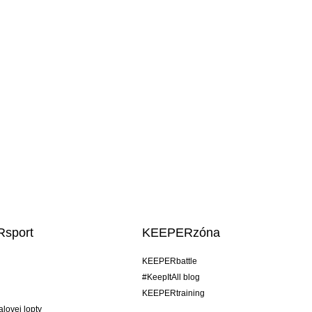
sport
KEEPERzóna
KEEPERbattle
#KeepItAll blog
KEEPERtraining
alovej lopty