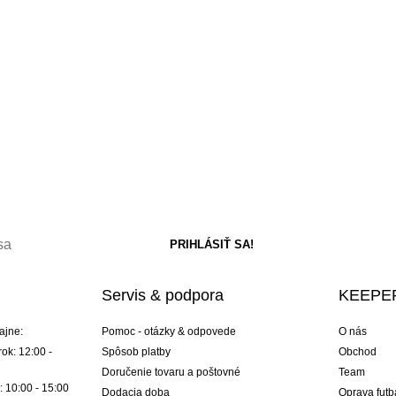
Servis & podpora
KEEPER
ajne:
Pomoc - otázky & odpovede
O nás
ok: 12:00 -
Spôsob platby
Obchod
Doručenie tovaru a poštovné
Team
: 10:00 - 15:00
Dodacia doba
Oprava futb