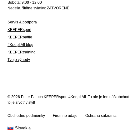
Sobota: 9:00 - 12:00
Nedeľa, štátne sviatky: ZATVORENÉ
Servis & podpora
KEEPERsport
KEEPERbattle
#KeepItAll blog
KEEPERtraining
Tvoje výhody
© 2026 Peter Paluch KEEPERsport #KeepItAll. To nie je len náš obchod,
to je životný štýl!
Obchodné podmienky
Firemné údaje
Ochrana súkromia
Slovakia