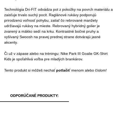
Technológia Dri-FIT odvádza pot z pokožky na povrch materiálu a
zaisťuje trvalo suchý pocit. Raglánové rukávy podporujú
prirodzenú voľnosť pohybu, zatiaľ čo rebrované manžety
udržiavajú rukávy na mieste. Rebrovaný hybridný golier je
zvarený a mäkko sedí na krku. Kontrastné bočné pruhy a
vyšívaný Swoosh na pravej prednej strane dotvárajú jasné
akcenty.
Či už v zápase alebo na tréningu: Nike Park III Goalie GK-Shirt
Kids je spoľahlivá voľba pre mladých brankárov.
Tento produkt si môžeš nechať
potlačiť
menom alebo číslom!
ODPORÚČANÉ PRODUKTY: