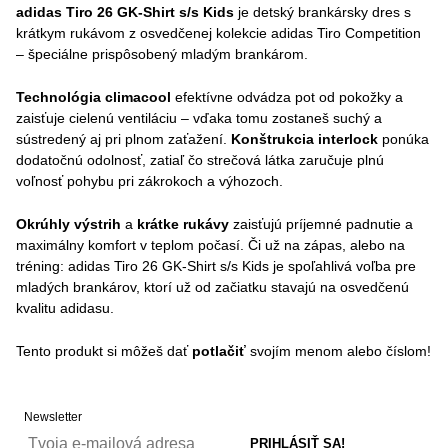
adidas Tiro 26 GK-Shirt s/s Kids
je detský brankársky dres s
krátkym rukávom z osvedčenej kolekcie adidas Tiro Competition
– špeciálne prispôsobený mladým brankárom.
Technológia climacool
efektívne odvádza pot od pokožky a
zaisťuje cielenú ventiláciu – vďaka tomu zostaneš suchý a
sústredený aj pri plnom zaťažení.
Konštrukcia interlock
ponúka
dodatočnú odolnosť, zatiaľ čo strečová látka zaručuje plnú
voľnosť pohybu pri zákrokoch a výhozoch.
Okrúhly výstrih
a
krátke rukávy
zaisťujú príjemné padnutie a
maximálny komfort v teplom počasí. Či už na zápas, alebo na
tréning: adidas Tiro 26 GK-Shirt s/s Kids je spoľahlivá voľba pre
mladých brankárov, ktorí už od začiatku stavajú na osvedčenú
kvalitu adidasu.
Tento produkt si môžeš dať
potlačiť
svojím menom alebo číslom!
Newsletter