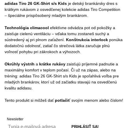
adidas Tiro 26 GK-Shirt s/s Kids
je detský brankársky dres s
krátkym rukávom z osvedčenej kolekcie adidas Tiro Competition
– špeciálne prispôsobený mladým brankárom.
Technológia climacool
efektívne odvádza pot od pokožky a
zaisťuje cielenú ventiláciu – vďaka tomu zostaneš suchý a
sústredený aj pri plnom zaťažení.
Konštrukcia interlock
ponúka
dodatočnú odolnosť, zatiaľ čo strečová látka zaručuje plnú
voľnosť pohybu pri zákrokoch a výhozoch.
Okrúhly výstrih
a
krátke rukávy
zaisťujú príjemné padnutie a
maximálny komfort v teplom počasí. Či už na zápas, alebo na
tréning: adidas Tiro 26 GK-Shirt s/s Kids je spoľahlivá voľba pre
mladých brankárov, ktorí už od začiatku stavajú na osvedčenú
kvalitu adidasu.
Tento produkt si môžeš dať
potlačiť
svojím menom alebo číslom!
Newsletter