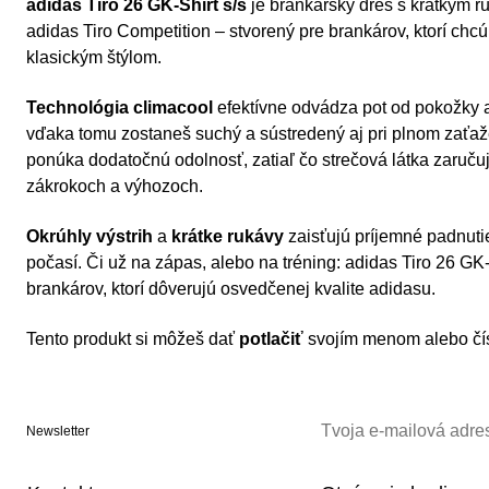
adidas Tiro 26 GK-Shirt s/s
je brankársky dres s krátkym 
adidas Tiro Competition – stvorený pre brankárov, ktorí chc
klasickým štýlom.
Technológia climacool
efektívne odvádza pot od pokožky a 
vďaka tomu zostaneš suchý a sústredený aj pri plnom zaťaž
ponúka dodatočnú odolnosť, zatiaľ čo strečová látka zaruču
zákrokoch a výhozoch.
Okrúhly výstrih
a
krátke rukávy
zaisťujú príjemné padnuti
počasí. Či už na zápas, alebo na tréning: adidas Tiro 26 GK-
brankárov, ktorí dôverujú osvedčenej kvalite adidasu.
Tento produkt si môžeš dať
potlačiť
svojím menom alebo čí
Newsletter