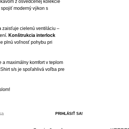
rukávom z osvedčenej kolekcie
ú spojiť moderný výkon s
zaisťuje cielenú ventiláciu –
ení.
Konštrukcia interlock
je plnú voľnosť pohybu pri
e a maximálny komfort v teplom
Shirt s/s je spoľahlivá voľba pre
slom!