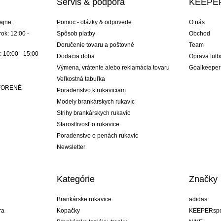
Servis & podpora
KEEPER
ajne:
Pomoc - otázky & odpovede
O nás
ok: 12:00 -
Spôsob platby
Obchod
Doručenie tovaru a poštovné
Team
: 10:00 - 15:00
Dodacia doba
Oprava futb
Výmena, vrátenie alebo reklamácia tovaru
Goalkeeper
Veľkostná tabuľka
ATVORENÉ
Poradenstvo k rukaviciam
Modely brankárskych rukavíc
Strihy brankárskych rukavíc
Starostlivosť o rukavice
Poradenstvo o penách rukavíc
Newsletter
Kategórie
Značky
Brankárske rukavice
adidas
ra
Kopačky
KEEPERspo