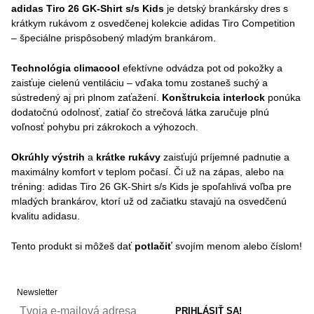
adidas Tiro 26 GK-Shirt s/s Kids
je detský brankársky dres s
krátkym rukávom z osvedčenej kolekcie adidas Tiro Competition
– špeciálne prispôsobený mladým brankárom.
Technológia climacool
efektívne odvádza pot od pokožky a
zaisťuje cielenú ventiláciu – vďaka tomu zostaneš suchý a
sústredený aj pri plnom zaťažení.
Konštrukcia interlock
ponúka
dodatočnú odolnosť, zatiaľ čo strečová látka zaručuje plnú
voľnosť pohybu pri zákrokoch a výhozoch.
Okrúhly výstrih
a
krátke rukávy
zaisťujú príjemné padnutie a
maximálny komfort v teplom počasí. Či už na zápas, alebo na
tréning: adidas Tiro 26 GK-Shirt s/s Kids je spoľahlivá voľba pre
mladých brankárov, ktorí už od začiatku stavajú na osvedčenú
kvalitu adidasu.
Tento produkt si môžeš dať
potlačiť
svojím menom alebo číslom!
Newsletter