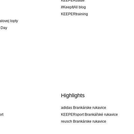
KEEPERbattle
#KeepItAll blog
KEEPERtraining
alovej lopty
 Day
Highlights
adidas Brankárske rukavice
rt
KEEPERsport Brankářské rukavice
reusch Brankárske rukavice
uhlsport Brankárske rukavice