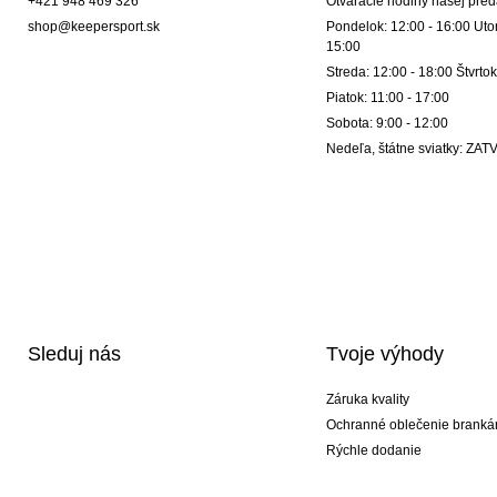
+421 948 469 326
Otváracie hodiny našej pred
shop@keepersport.sk
Pondelok: 12:00 - 16:00 Utor
15:00
Streda: 12:00 - 18:00 Štvrtok
Piatok: 11:00 - 17:00
Sobota: 9:00 - 12:00
Nedeľa, štátne sviatky: Z
Sleduj nás
Tvoje výhody
Záruka kvality
Ochranné oblečenie branká
Rýchle dodanie
Potlač