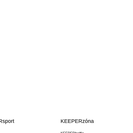
sport
KEEPERzóna