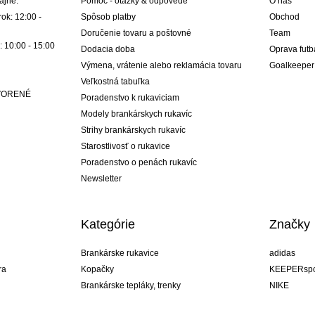
ajne:
Pomoc - otázky & odpovede
O nás
ok: 12:00 -
Spôsob platby
Obchod
Doručenie tovaru a poštovné
Team
: 10:00 - 15:00
Dodacia doba
Oprava futb
Výmena, vrátenie alebo reklamácia tovaru
Goalkeeper
Veľkostná tabuľka
ATVORENÉ
Poradenstvo k rukaviciam
Modely brankárskych rukavíc
Strihy brankárskych rukavíc
Starostlivosť o rukavice
Poradenstvo o penách rukavíc
Newsletter
Kategórie
Značky
Brankárske rukavice
adidas
ra
Kopačky
KEEPERspo
Brankárske tepláky, trenky
NIKE
Brankárske dresy
Puma