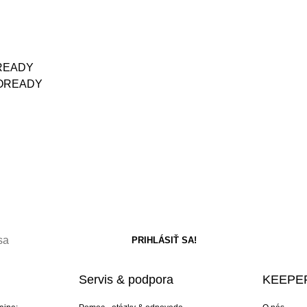
ROREADY
AEROREADY
Servis & podpora
KEEPER