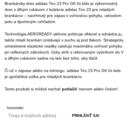
Brankársky dres adidas Tiro 23 Pro GK l/s kids je výkonnostný
dres s dlhým rukávom z kolekcie adidas Tiro 23 pre mladých
brankárov – navrhnutý pre zápas s voľnosťou pohybu, odvodom
potu a športovým vzhľadom.
Technológia AEROREADY aktívne pohlcuje vlhkosť a odvádza ju,
takže mladí brankári zostávajú v suchu aj pod tlakom. Strategicky
umiestnené elastické vsadky zaisťujú maximálnu voľnosť pohybu
pri reflexných zákrokoch. Úzky strih s rebrovaným výstrihom do V
a dlhým rukávom sadne na telo bez toho, aby tlačil.
Či už v zápase alebo na tréningu: adidas Tiro 23 Pro GK l/s kids
je spoľahlivá voľba pre mladých brankárov.
Tento produkt si môžeš nechať
potlačiť
menom alebo číslom!
Newsletter