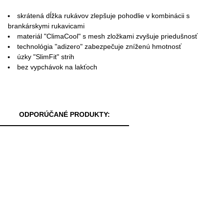
skrátená dĺžka rukávov zlepšuje pohodlie v kombinácii s
brankárskymi rukavicami
materiál "ClimaCool" s mesh zložkami zvyšuje priedušnosť
technológia "adizero" zabezpečuje zníženú hmotnosť
úzky "SlimFit" strih
bez vypchávok na lakťoch
ODPORÚČANÉ PRODUKTY: