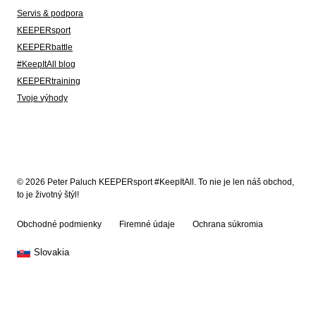
Servis & podpora
KEEPERsport
KEEPERbattle
#KeepItAll blog
KEEPERtraining
Tvoje výhody
© 2026 Peter Paluch KEEPERsport #KeepItAll. To nie je len náš obchod,
to je životný štýl!
Obchodné podmienky
Firemné údaje
Ochrana súkromia
Slovakia