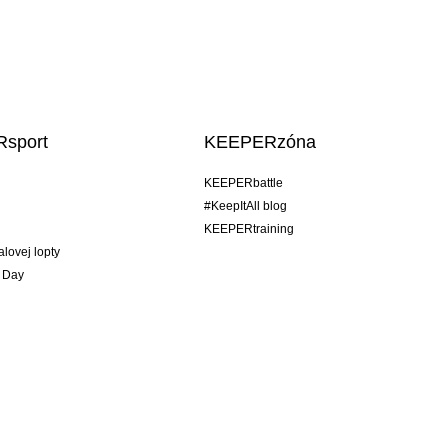
sport
KEEPERzóna
KEEPERbattle
#KeepItAll blog
KEEPERtraining
alovej lopty
 Day