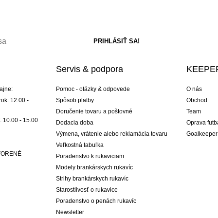
Servis & podpora
KEEPER
ajne:
Pomoc - otázky & odpovede
O nás
ok: 12:00 -
Spôsob platby
Obchod
Doručenie tovaru a poštovné
Team
: 10:00 - 15:00
Dodacia doba
Oprava futb
Výmena, vrátenie alebo reklamácia tovaru
Goalkeeper
Veľkostná tabuľka
ATVORENÉ
Poradenstvo k rukaviciam
Modely brankárskych rukavíc
Strihy brankárskych rukavíc
Starostlivosť o rukavice
Poradenstvo o penách rukavíc
Newsletter