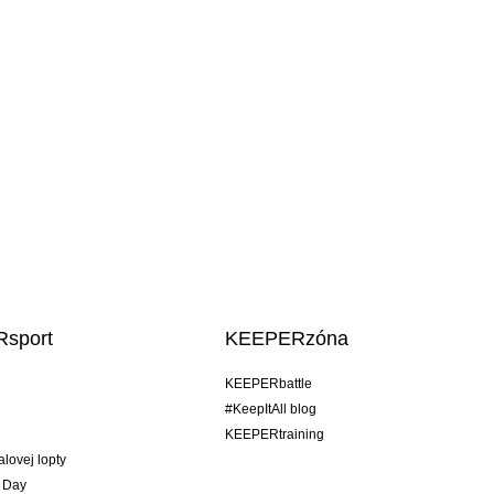
sport
KEEPERzóna
KEEPERbattle
#KeepItAll blog
KEEPERtraining
alovej lopty
 Day