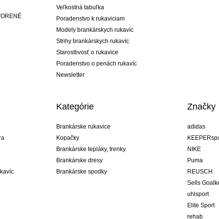
Veľkostná tabuľka
ATVORENÉ
Poradenstvo k rukaviciam
Modely brankárskych rukavíc
Strihy brankárskych rukavíc
Starostlivosť o rukavice
Poradenstvo o penách rukavíc
Newsletter
Kategórie
Značky
Brankárske rukavice
adidas
ra
Kopačky
KEEPERspo
Brankárske tepláky, trenky
NIKE
Brankárske dresy
Puma
ukavíc
Brankárske spodky
REUSCH
Sells Goal
uhlsport
Elite Sport
rehab