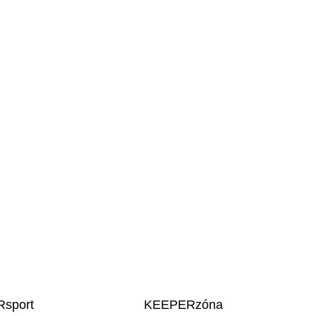
sport
KEEPERzóna