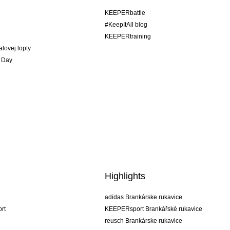
KEEPERbattle
#KeepItAll blog
KEEPERtraining
alovej lopty
 Day
Highlights
adidas Brankárske rukavice
rt
KEEPERsport Brankářské rukavice
reusch Brankárske rukavice