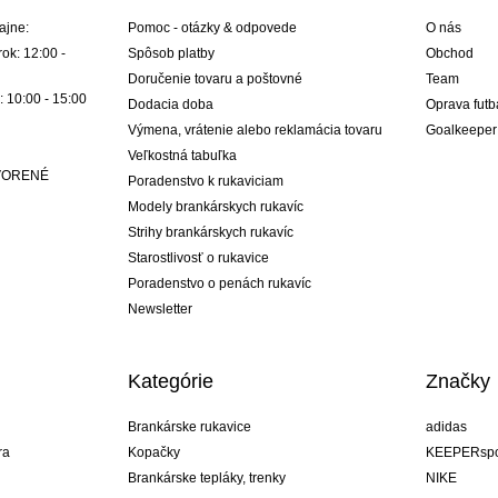
ajne:
Pomoc - otázky & odpovede
O nás
ok: 12:00 -
Spôsob platby
Obchod
Doručenie tovaru a poštovné
Team
: 10:00 - 15:00
Dodacia doba
Oprava futb
Výmena, vrátenie alebo reklamácia tovaru
Goalkeeper
Veľkostná tabuľka
ATVORENÉ
Poradenstvo k rukaviciam
Modely brankárskych rukavíc
Strihy brankárskych rukavíc
Starostlivosť o rukavice
Poradenstvo o penách rukavíc
Newsletter
Kategórie
Značky
Brankárske rukavice
adidas
ra
Kopačky
KEEPERspo
Brankárske tepláky, trenky
NIKE