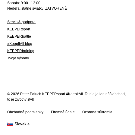
Sobota: 9:00 - 12:00
Nedeľa, štátne sviatky: ZATVORENÉ
Servis & podpora
KEEPERsport
KEEPERbattle
#KeepItAll blog
KEEPERtraining
Tvoje výhody
© 2026 Peter Paluch KEEPERsport #KeepItAll. To nie je len náš obchod,
to je životný štýl!
Obchodné podmienky
Firemné údaje
Ochrana súkromia
Slovakia