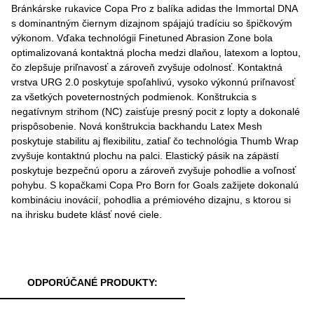
Bránkárske rukavice Copa Pro z balíka adidas the Immortal DNA
s dominantným čiernym dizajnom spájajú tradíciu so špičkovým
výkonom. Vďaka technológii Finetuned Abrasion Zone bola
optimalizovaná kontaktná plocha medzi dlaňou, latexom a loptou,
čo zlepšuje priľnavosť a zároveň zvyšuje odolnosť. Kontaktná
vrstva URG 2.0 poskytuje spoľahlivú, vysoko výkonnú priľnavosť
za všetkých poveternostných podmienok. Konštrukcia s
negatívnym strihom (NC) zaisťuje presný pocit z lopty a dokonalé
prispôsobenie. Nová konštrukcia backhandu Latex Mesh
poskytuje stabilitu aj flexibilitu, zatiaľ čo technológia Thumb Wrap
zvyšuje kontaktnú plochu na palci. Elastický pásik na zápästí
poskytuje bezpečnú oporu a zároveň zvyšuje pohodlie a voľnosť
pohybu. S kopačkami Copa Pro Born for Goals zažijete dokonalú
kombináciu inovácií, pohodlia a prémiového dizajnu, s ktorou si
na ihrisku budete klásť nové ciele.
ODPORÚČANÉ PRODUKTY: