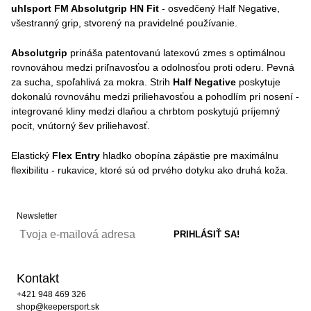
uhlsport FM Absolutgrip HN Fit
- osvedčený Half Negative,
všestranný grip, stvorený na pravidelné používanie.
Absolutgrip
prináša patentovanú latexovú zmes s optimálnou
rovnováhou medzi priľnavosťou a odolnosťou proti oderu. Pevná
za sucha, spoľahlivá za mokra. Strih
Half Negative
poskytuje
dokonalú rovnováhu medzi priliehavosťou a pohodlím pri nosení -
integrované kliny medzi dlaňou a chrbtom poskytujú príjemný
pocit, vnútorný šev priliehavosť.
Elastický
Flex Entry
hladko obopína zápästie pre maximálnu
flexibilitu - rukavice, ktoré sú od prvého dotyku ako druhá koža.
Newsletter
Kontakt
+421 948 469 326
shop@keepersport.sk