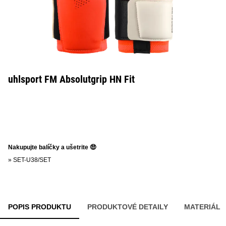
uhlsport FM Absolutgrip HN Fit
Nakupujte balíčky a ušetrite 🤑
»
SET-U38/SET
POPIS PRODUKTU
PRODUKTOVÉ DETAILY
MATERIÁL